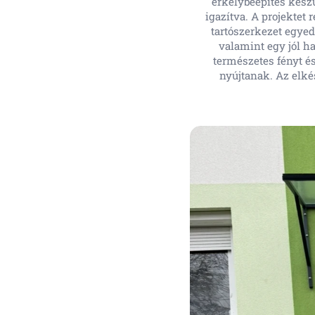
erkélybeépítés készü
igazítva. A projektet
tartószerkezet egyedi
valamint egy jól ha
természetes fényt és
nyújtanak. Az elké