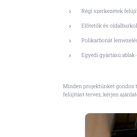
Régi szerkezetek felújí
Előtetők és oldalburko
Polikarbonát lemezelé
Egyedi gyártású ablak-
Minden projektünket gondos te
felújítást tervez, kérjen ajánl