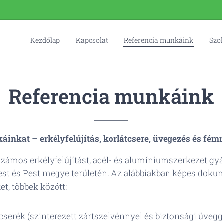
Kezdőlap
Kapcsolat
Referencia munkáink
Szo
Referencia munkáink
áinkat – erkélyfelújítás, korlátcsere, üvegezés és f
zámos erkélyfelújítást, acél- és alumíniumszerkezet gyá
st és Pest megye területén. Az alábbiakban képes doku
t, többek között:
cserék (szinterezett zártszelvénnyel és biztonsági üvegg