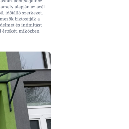
rsasház adottságaihoz
 amely alapján az acél
l, időtálló szerkezet,
gmezők biztosítják a
édelmet és intimitást
i értékét, miközben