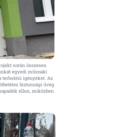
projekt során összesen
munkát egyedi műszaki
a terhelési igényeket. Az
ótbetétes biztonsági üveg
csapadék ellen, miközben