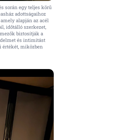
és során egy teljes körű
rsasház adottságaihoz
 amely alapján az acél
l, időtálló szerkezet,
gmezők biztosítják a
édelmet és intimitást
i értékét, miközben