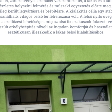
lt el, zártszelvényes szénacél vázszerkezettel, a lakás és a tá
 részletes helyszíni felmérés és műszaki egyeztetés előzte meg,
leg került legyártásra és beépítésre. A kialakítás célja egy stabi
sználható, világos belső tér létrehozása volt. A felső nyíló üve
 a szellőzési lehetőséget, míg az alsó fix szakaszok fokozott v
szült erkélybeépítés növeli az ingatlan komfortját és használat
esztétikusan illeszkedik a lakás belső kialakításához.