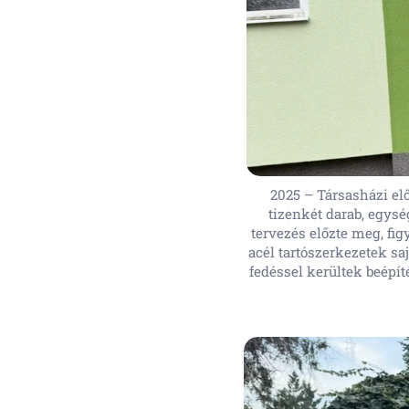
2025 – Társasházi elő
tizenkét darab, egys
tervezés előzte meg, fig
acél tartószerkezetek sa
fedéssel kerültek beépí