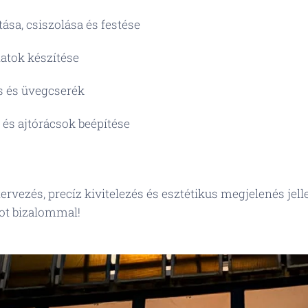
tása, csiszolása és festése
latok készítése
s és üvegcserék
 és ajtórácsok beépítése
rvezés, precíz kivitelezés és esztétikus megjelenés jell
atot bizalommal!