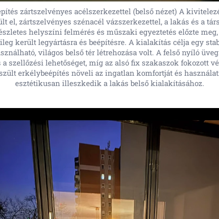
pítés zártszelvényes acélszerkezettel (belső nézet) A kivitelez
lt el, zártszelvényes szénacél vázszerkezettel, a lakás és a tá
 részletes helyszíni felmérés és műszaki egyeztetés előzte meg,
leg került legyártásra és beépítésre. A kialakítás célja egy stabi
sználható, világos belső tér létrehozása volt. A felső nyíló üve
 a szellőzési lehetőséget, míg az alsó fix szakaszok fokozott v
szült erkélybeépítés növeli az ingatlan komfortját és használat
esztétikusan illeszkedik a lakás belső kialakításához.