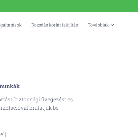
lgáltatások
Rozsdás korlát felújítás
Továbbiak
émmunkák
rtást, biztonsági üvegezést és
mentációval mutatjuk be
el)