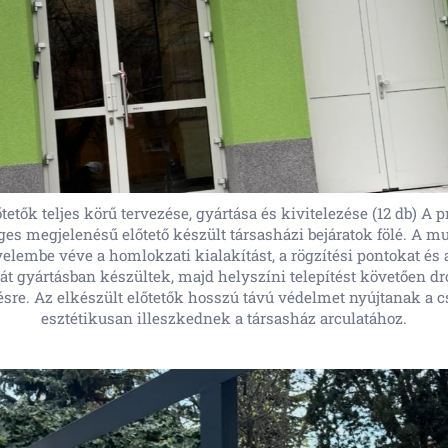
tetők teljes körű tervezése, gyártása és kivitelezése (12 db) A 
éges megjelenésű előtető készült társasházi bejáratok fölé. A 
yelembe véve a homlokzati kialakítást, a rögzítési pontokat és 
ját gyártásban készültek, majd helyszíni telepítést követően dr
tésre. Az elkészült előtetők hosszú távú védelmet nyújtanak a 
esztétikusan illeszkednek a társasház arculatához.