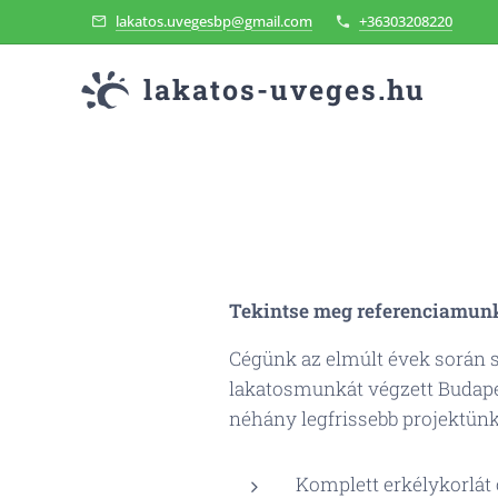
lakatos.uvegesbp@gmail.com
+36303208220
lakatos-uveges.hu
Tekintse meg referenciamunk
Cégünk az elmúlt évek során s
lakatosmunkát végzett Budape
néhány legfrissebb projektünke
Komplett erkélykorlát 