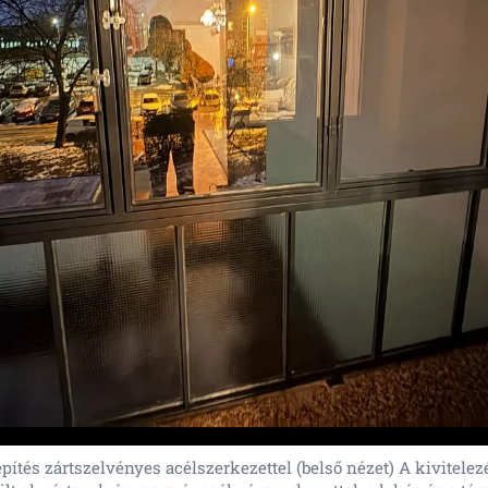
pítés zártszelvényes acélszerkezettel (belső nézet) A kivitelez